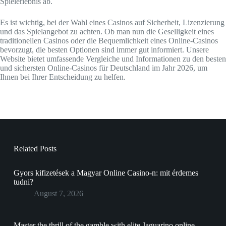
Spielerlebnis ab.
Es ist wichtig, bei der Wahl eines Casinos auf Sicherheit, Lizenzierung
und das Spielangebot zu achten. Ob man nun die Geselligkeit eines
traditionellen Casinos oder die Bequemlichkeit eines Online-Casinos
bevorzugt, die besten Optionen sind immer gut informiert. Unsere
Website bietet umfassende Vergleiche und Informationen zu den besten
und sichersten Online-Casinos für Deutschland im Jahr 2026, um
Ihnen bei Ihrer Entscheidung zu helfen.
Related Posts
Gyors kifizetések a Magyar Online Casino-n: mit érdemes
tudni?
August 7, 2026
Master the thrill of the gamble with elite Jaguarino online