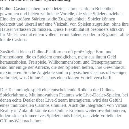
Online-Casinos haben in den letzten Jahren stark an Beliebtheit
gewonnen und bieten zahlreiche Vorteile, die viele Spieler anziehen.
Eine der größten Stärken ist die Zugänglichkeit. Spieler können
jederzeit und überall auf eine Vielzahl von Spielen zugreifen, ohne ihre
Häuser verlassen zu müssen. Diese Flexibilität ist besonders attraktiv
für Menschen mit einem vollen Terminkalender oder in Regionen ohne
lokale Casinos.
Zusätzlich bieten Online-Plattformen oft großzügige Boni und
Promotionen, die es Spielern ermöglichen, mehr aus ihrem Geld
herauszuholen. Freispiele, Willkommensboni und Treueprogramme
sind nur einige der Anreize, die den Spielern helfen, ihre Gewinne zu
maximieren. Solche Angebote sind in physischen Casinos oft weniger
verbreitet, was Online-Casinos einen klaren Vorteil verschafft.
Die Technologie spielt eine entscheidende Rolle in der Online-
Spielerfahrung. Mit innovativen Features wie Live-Dealer-Spielen, bei
denen echte Dealer über Live-Stream interagieren, wird das Gefühl
eines traditionellen Casinos simuliert. Auch die Integration von Virtual
Reality in Zukunft könnte das Online-Erlebnis weiter revolutionieren,
indem sie ein immersives Spielerlebnis bietet, das viele Vorteile der
Offline-Welt nachahmt.