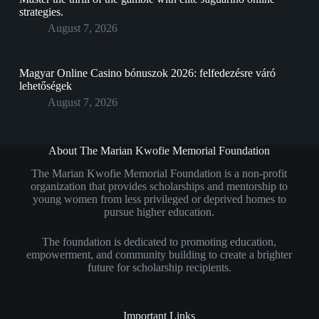
strategies.
August 7, 2026
Magyar Online Casino bónuszok 2026: felfedezésre váró
lehetőségek
August 7, 2026
About The Marian Kwofie Memorial Foundation
The Marian Kwofie Memorial Foundation is a non-profit
organization that provides scholarships and mentorship to
young women from less privileged or deprived homes to
pursue higher education.
The foundation is dedicated to promoting education,
empowerment, and community building to create a brighter
future for scholarship recipients.
Important Links