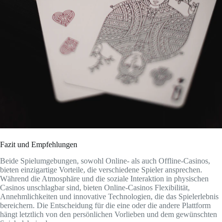
Fazit und Empfehlungen
Beide Spielumgebungen, sowohl Online- als auch Offline-Casinos,
bieten einzigartige Vorteile, die verschiedene Spieler ansprechen.
Während die Atmosphäre und die soziale Interaktion in physischen
Casinos unschlagbar sind, bieten Online-Casinos Flexibilität,
Annehmlichkeiten und innovative Technologien, die das Spielerlebnis
bereichern. Die Entscheidung für die eine oder die andere Plattform
hängt letztlich von den persönlichen Vorlieben und dem gewünschten