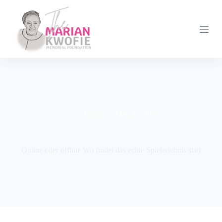
S
k
i
p
t
o
c
o
n
t
e
n
Admin
May 21, 2026
t
Online oder offline Wo findet das echte Spielerlebnis statt