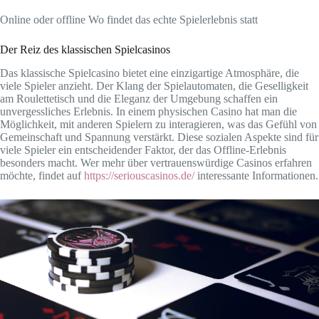
Online oder offline Wo findet das echte Spielerlebnis statt
Der Reiz des klassischen Spielcasinos
Das klassische Spielcasino bietet eine einzigartige Atmosphäre, die
viele Spieler anzieht. Der Klang der Spielautomaten, die Geselligkeit
am Roulettetisch und die Eleganz der Umgebung schaffen ein
unvergessliches Erlebnis. In einem physischen Casino hat man die
Möglichkeit, mit anderen Spielern zu interagieren, was das Gefühl von
Gemeinschaft und Spannung verstärkt. Diese sozialen Aspekte sind für
viele Spieler ein entscheidender Faktor, der das Offline-Erlebnis
besonders macht. Wer mehr über vertrauenswürdige Casinos erfahren
möchte, findet auf
https://seriouscasinos.de/
interessante Informationen.