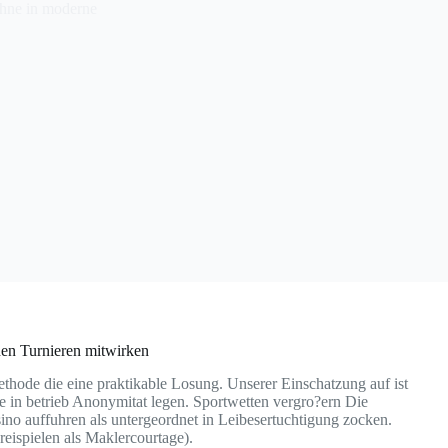
ohne in moderne
en Turnieren mitwirken
ethode die eine praktikable Losung. Unserer Einschatzung auf ist
e in betrieb Anonymitat legen. Sportwetten vergro?ern Die
no auffuhren als untergeordnet in Leibesertuchtigung zocken.
eispielen als Maklercourtage).