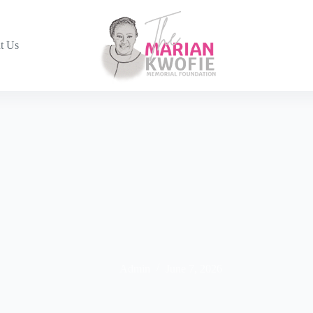
t Us
Admin
June 7, 2026