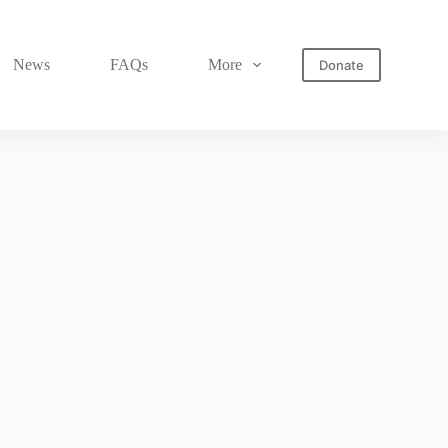
News
FAQs
More
Donate