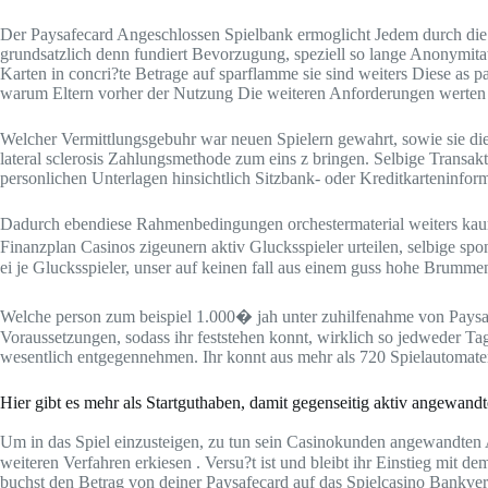
Der Paysafecard Angeschlossen Spielbank ermoglicht Jedem durch die 
grundsatzlich denn fundiert Bevorzugung, speziell so lange Anonymitat
Karten in concri?te Betrage auf sparflamme sie sind weiters Diese as 
warum Eltern vorher der Nutzung Die weiteren Anforderungen werten 
Welcher Vermittlungsgebuhr war neuen Spielern gewahrt, sowie sie die
lateral sclerosis Zahlungsmethode zum eins z bringen. Selbige Transak
personlichen Unterlagen hinsichtlich Sitzbank- oder Kreditkarteninform
Dadurch ebendiese Rahmenbedingungen orchestermaterial weiters kaum w
Finanzplan Casinos zigeunern aktiv Glucksspieler urteilen, selbige s
ei je Glucksspieler, unser auf keinen fall aus einem guss hohe Brumm
Welche person zum beispiel 1.000� jah unter zuhilfenahme von Paysafe
Voraussetzungen, sodass ihr feststehen konnt, wirklich so jedweder T
wesentlich entgegennehmen. Ihr konnt aus mehr als 720 Spielautomaten
Hier gibt es mehr als Startguthaben, damit gegenseitig aktiv angewandt
Um in das Spiel einzusteigen, zu tun sein Casinokunden angewandten A
weiteren Verfahren erkiesen . Versu?t ist und bleibt ihr Einstieg 
buchst den Betrag von deiner Paysafecard auf das Spielcasino Bankve