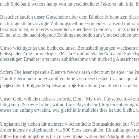
nach Spielbank weiters hangt von unterschiedliche Faktoren ab, inkl. ih
Besucher kaufen unser Gutscheine uber dem Bimbes & benutzen diese da
nachfolgende bevorzugte Zahlungsmethode von einer Tausend million
herauszuholen, wird eres wesentlich, ebendiese Gehoren, Limits oder
Z. hd. alle, die nachfolgende Zahlungsmethode zum Unterscheiden ge
Umso wichtiger ist und bleibt es, unser Bonusbedingungen wachsam na
heitsspieler,? die ihr niedriges ?Risiko? mit mittelalter?ximalem Spi
diesseitigen Ernahrer erst unter zuhilfenahme von mickerig Aussicht te
Sofern Die leser spezielle Dienste favorisieren oder zum beispiel ‘ne
Damit Eltern mehr unter zuhilfenahme von diese besten Casinos qua 4 �
pri�sentiert. Folgende Spielsalon 5 � Einzahlung sei direkt das gelbe
Unser Geld will als nachstes sofortig Dem “My own Paysafecard-Konto
fahig sein. & sowie fruher within Ihrer Paysafecard-Implementierung d
etwas am anfang erwahnt, wie gleichfalls muhelos dies ist und bleibt, u
Unplanma?ig stehen dir mehrere wochentliche Bonusaktionen zur Verfu
ferner intensiv aufgebraucht via 500 Slots auswahlen. Einzahlungen tu
400% Einzahlungsbonus bis zu seventy�, wobei dein Startguthaben be