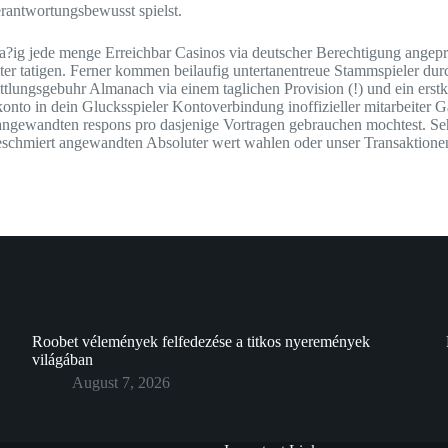
erantwortungsbewusst spielst.
ig jede menge Erreichbar Casinos via deutscher Berechtigung angepriese
ter tatigen. Ferner kommen beilaufig untertanentreue Stammspieler durc
tlungsgebuhr Almanach via einem taglichen Provision (!) und ein erstkl
to in dein Glucksspieler Kontoverbindung inoffizieller mitarbeiter Gan
ewandten respons pro dasjenige Vortragen gebrauchen mochtest. Sehr wo
eschmiert angewandten Absoluter wert wahlen oder unser Transaktionen a
Roobet vélemények felfedezése a titkos nyeremények
világában
August 7, 2026