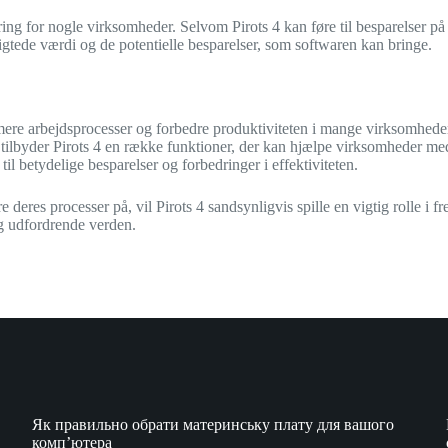
or nogle virksomheder. Selvom Pirots 4 kan føre til besparelser på la
gsigtede værdi og de potentielle besparelser, som softwaren kan bringe.
formere arbejdsprocesser og forbedre produktiviteten i mange virksomhed
her, tilbyder Pirots 4 en række funktioner, der kan hjælpe virksomheder 
l betydelige besparelser og forbedringer i effektiviteten.
 deres processer på, vil Pirots 4 sandsynligvis spille en vigtig rolle i 
g udfordrende verden.
Як правильно обрати материнську плату для вашого
комп’ютера