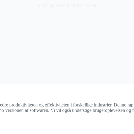
Studierapport om Pirots 4 Demo
bedre produktiviteten og effektiviteten i forskellige industrier. Denne ra
emo-versionen af softwaren. Vi vil også undersøge brugeroplevelsen og f