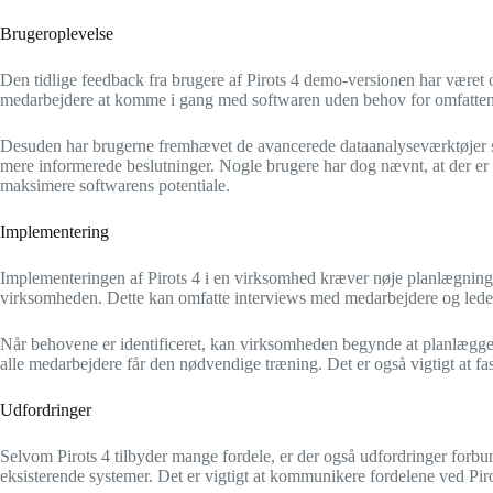
Brugeroplevelse
Den tidlige feedback fra brugere af Pirots 4 demo-versionen har været 
medarbejdere at komme i gang med softwaren uden behov for omfatten
Desuden har brugerne fremhævet de avancerede dataanalyseværktøjer som
mere informerede beslutninger. Nogle brugere har dog nævnt, at der er e
maksimere softwarens potentiale.
Implementering
Implementeringen af Pirots 4 i en virksomhed kræver nøje planlægning o
virksomheden. Dette kan omfatte interviews med medarbejdere og ledel
Når behovene er identificeret, kan virksomheden begynde at planlægge i
alle medarbejdere får den nødvendige træning. Det er også vigtigt at f
Udfordringer
Selvom Pirots 4 tilbyder mange fordele, er der også udfordringer forbu
eksisterende systemer. Det er vigtigt at kommunikere fordelene ved Pi