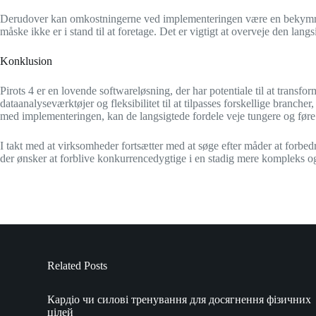
Derudover kan omkostningerne ved implementeringen være en bekymring f
måske ikke er i stand til at foretage. Det er vigtigt at overveje den lan
Konklusion
Pirots 4 er en lovende softwareløsning, der har potentiale til at trans
dataanalyseværktøjer og fleksibilitet til at tilpasses forskellige branc
med implementeringen, kan de langsigtede fordele veje tungere og føre ti
I takt med at virksomheder fortsætter med at søge efter måder at forbedre
der ønsker at forblive konkurrencedygtige i en stadig mere kompleks o
Related Posts
Кардіо чи силові тренування для досягнення фізичних
цілей