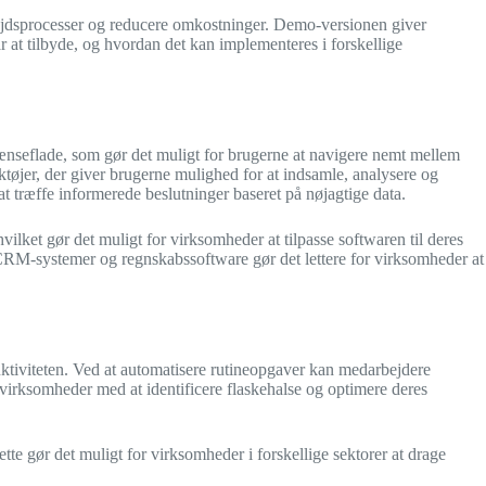
arbejdsprocesser og reducere omkostninger. Demo-versionen giver
ar at tilbyde, og hvordan det kan implementeres i forskellige
rænseflade, som gør det muligt for brugerne at navigere nemt mellem
tøjer, der giver brugerne mulighed for at indsamle, analysere og
r at træffe informerede beslutninger baseret på nøjagtige data.
vilket gør det muligt for virksomheder at tilpasse softwaren til deres
RM-systemer og regnskabssoftware gør det lettere for virksomheder at
uktiviteten. Ved at automatisere rutineopgaver kan medarbejdere
virksomheder med at identificere flaskehalse og optimere deres
tte gør det muligt for virksomheder i forskellige sektorer at drage