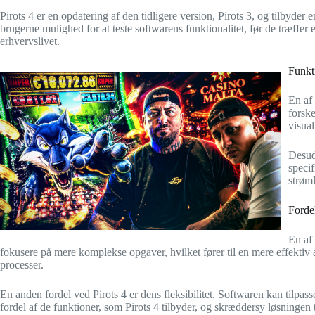
Pirots 4 er en opdatering af den tidligere version, Pirots 3, og tilbyd
brugerne mulighed for at teste softwarens funktionalitet, før de træffer
erhvervslivet.
Funkt
En af
forsk
visual
Desude
speci
strøm
Forde
En af 
fokusere på mere komplekse opgaver, hvilket fører til en mere effekti
processer.
En anden fordel ved Pirots 4 er dens fleksibilitet. Softwaren kan tilpass
fordel af de funktioner, som Pirots 4 tilbyder, og skræddersy løsningen 