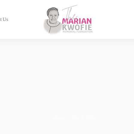
t Us
Admin
May 8, 2026