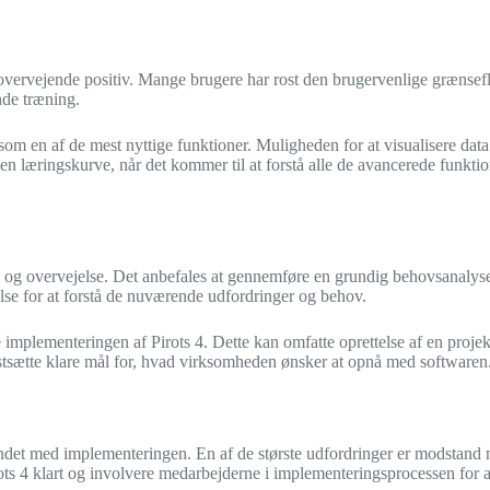
overvejende positiv. Mange brugere har rost den brugervenlige grænsefla
de træning.
 en af de mest nyttige funktioner. Muligheden for at visualisere data 
n læringskurve, når det kommer til at forstå alle de avancerede funktio
g overvejelse. Det anbefales at gennemføre en grundig behovsanalyse fo
se for at forstå de nuværende udfordringer og behov.
mplementeringen af Pirots 4. Dette kan omfatte oprettelse af en projekt
astsætte klare mål for, hvad virksomheden ønsker at opnå med softwaren
ndet med implementeringen. En af de største udfordringer er modstand m
rots 4 klart og involvere medarbejderne i implementeringsprocessen for