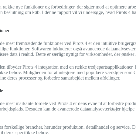
er en række nye funktioner og forbedringer, der sigter mod at optimere 
 en beslutning om køb. I denne rapport vil vi undersøge, hvad Pirots 4 h
ioner
 de mest fremtrædende funktioner ved Pirots 4 er den intuitive brugerg
ellige funktioner. Softwaren inkluderer også avancerede dataanalyseværk
isere data i realtid. Dette er særligt nyttigt for virksomheder, der ønske
n tilbyder Pirots 4 integration med en række tredjepartsapplikationer, h
fikke behov. Muligheden for at integrere med populære værktøjer som C
line deres processer og forbedre samarbejdet mellem afdelinger.
le
de mest markante fordele ved Pirots 4 er dens evne til at forbedre prod
v arbejdsplads. Desuden kan de avancerede dataanalyseværktøjer hjælpe 
es forskellige brancher, herunder produktion, detailhandel og service. De
til deres specifikke behov.