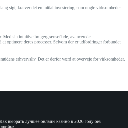
ng sigt, kræver det en initial investering, som nogle virksomheder
er. Med sin intuitive brugergrænseflade, avancerede
med at optimere deres processer. Selvom der er udfordringer forbundet
fremtidens erhvervsliv. Det er derfor værd at overveje for virksomheder,
Как выбрать лучшее онлайн-казино в 2026 году без
ошибок